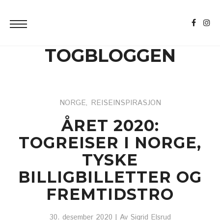
TOGBLOGGEN
NORGE
REISEINSPIRASJON
,
ÅRET 2020:
TOGREISER I NORGE,
TYSKE
BILLIGBILLETTER OG
FREMTIDSTRO
30. desember 2020
| Av
Sigrid Elsrud