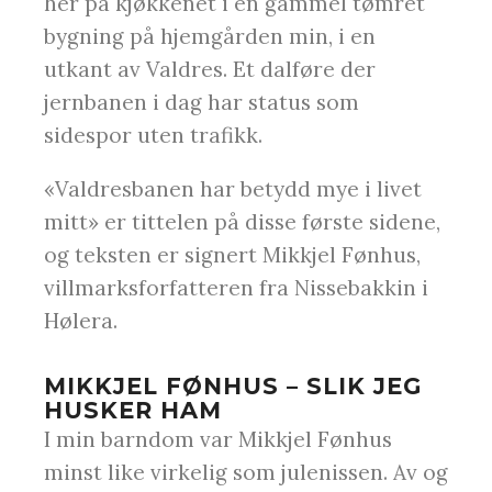
her på kjøkkenet i en gammel tømret
bygning på hjemgården min, i en
utkant av Valdres. Et dalføre der
jernbanen i dag har status som
sidespor uten trafikk.
«Valdresbanen har betydd mye i livet
mitt» er tittelen på disse første sidene,
og teksten er signert Mikkjel Fønhus,
villmarksforfatteren fra Nissebakkin i
Hølera.
MIKKJEL FØNHUS – SLIK JEG
HUSKER HAM
I min barndom var Mikkjel Fønhus
minst like virkelig som julenissen. Av og