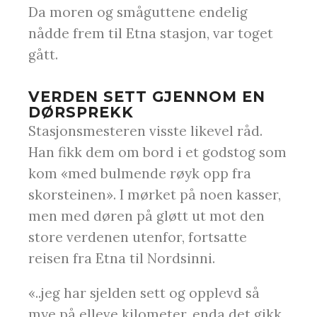
Da moren og småguttene endelig
nådde frem til Etna stasjon, var toget
gått.
VERDEN SETT GJENNOM EN
DØRSPREKK
Stasjonsmesteren visste likevel råd.
Han fikk dem om bord i et godstog som
kom «med bulmende røyk opp fra
skorsteinen». I mørket på noen kasser,
men med døren på gløtt ut mot den
store verdenen utenfor, fortsatte
reisen fra Etna til Nordsinni.
«..jeg har sjelden sett og opplevd så
mye på elleve kilometer, enda det gikk