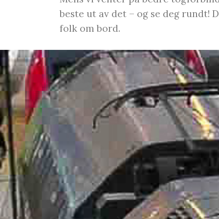
beste ut av det – og se deg rundt! 
folk om bord.