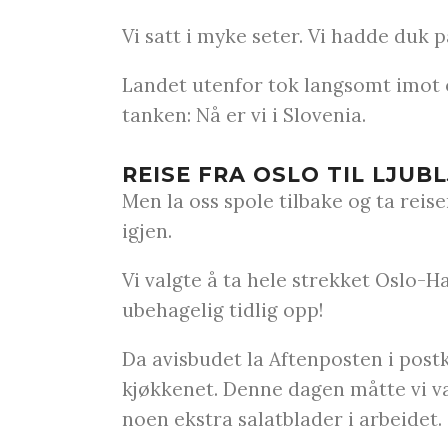
Vi satt i myke seter. Vi hadde duk p
Landet utenfor tok langsomt imot os
tanken: Nå er vi i Slovenia.
REISE FRA OSLO TIL LJUB
Men la oss spole tilbake og ta reis
igjen.
Vi valgte å ta hele strekket Oslo-H
ubehagelig tidlig opp!
Da avisbudet la Aftenposten i postk
kjøkkenet. Denne dagen måtte vi vær
noen ekstra salatblader i arbeidet.