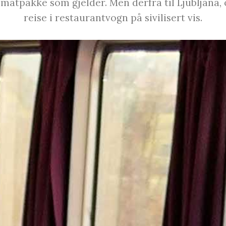
atpakke som gjelder. Men derfra til Ljubljana, o
reise i restaurantvogn på sivilisert vis.