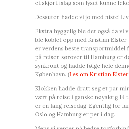
et skjørt islag som lyset kunne lek
Dessuten hadde vi jo med niste! Liv
Ekstra hyggelig ble det også da vi
ble koblet opp med Kristian Elster, 
er verdens beste transportmiddel f
på reisen sørover til Hamburg er de
synkront og hadde følge hele denn
København. (
Les om Kristian Elsters
Klokken hadde dratt seg et par min
vært på reise i ganske nøyaktig 14 
er en lang reisedag! Egentlig for l
Oslo og Hamburg er per i dag.
Mens vi venter på bedre togforbind