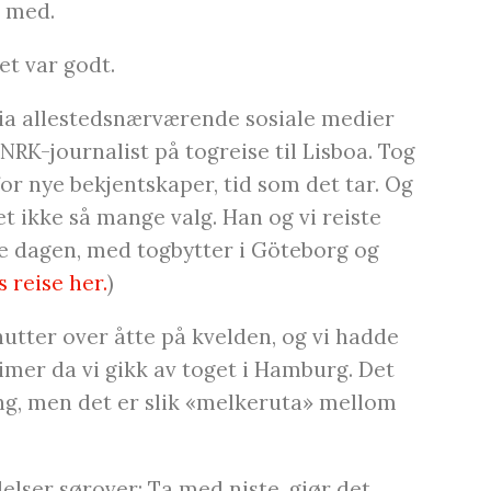
e med.
et var godt.
 via allestedsnærværende sosiale medier
NRK-journalist på togreise til Lisboa. Tog
or nye bekjentskaper, tid som det tar. Og
t ikke så mange valg. Han og vi reiste
e dagen, med togbytter i Göteborg og
 reise her.
)
utter over åtte på kvelden, og vi hadde
timer da vi gikk av toget i Hamburg. Det
ang, men det er slik «melkeruta» mellom
elser sørover: Ta med niste, gjør det