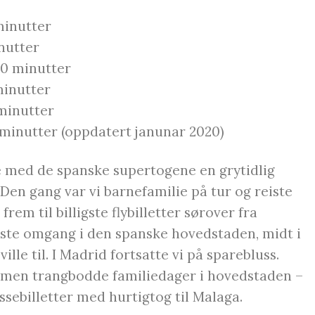
minutter
inutter
30 minutter
minutter
 minutter
 minutter (oppdatert janunar 2020)
te med de spanske supertogene en grytidlig
 Den gang var vi barnefamilie på tur og reiste
rem til billigste flybilletter sørover fra
ste omgang i den spanske hovedstaden, midt i
ville til. I Madrid fortsatte vi på sparebluss.
, men trangbodde familiedager i hovedstaden –
lassebilletter med hurtigtog til Malaga.