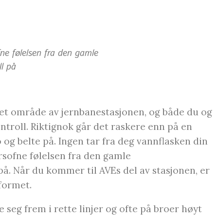
fne følelsen fra den gamle
l på
get område av jernbanestasjonen, og både du og
troll. Riktignok går det raskere enn på en
o og belte på. Ingen tar fra deg vannflasken din
orsofne følelsen fra den gamle
på. Når du kommer til AVEs del av stasjonen, er
formet.
seg frem i rette linjer og ofte på broer høyt