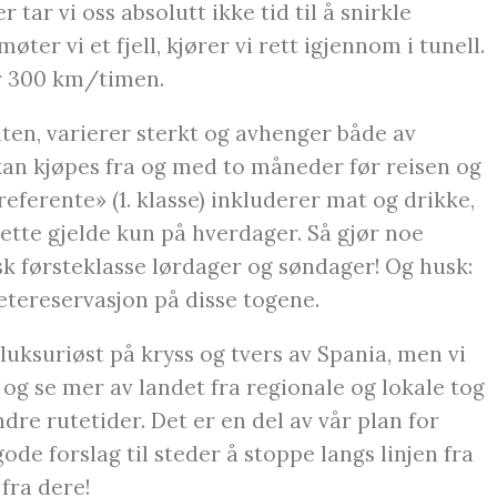
 tar vi oss absolutt ikke tid til å snirkle
er vi et fjell, kjører vi rett igjennom i tunell.
er 300 km/timen.
ten, varierer sterkt og avhenger både av
 kan kjøpes fra og med to måneder før reisen og
Preferente» (1. klasse) inkluderer mat og drikke,
ette gjelde kun på hverdager. Så gjør noe
k førsteklasse lørdager og søndager! Og husk:
setereservasjon på disse togene.
 luksuriøst på kryss og tvers av Spania, men vi
n og se mer av landet fra regionale og lokale tog
dre rutetider. Det er en del av vår plan for
de forslag til steder å stoppe langs linjen fra
fra dere!