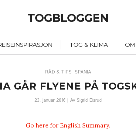
TOGBLOGGEN
REISEINSPIRASJON
TOG & KLIMA
OM
RÅD & TIPS
SPANIA
,
NIA GÅR FLYENE PÅ TOGS
23. januar 2016
| Av
Sigrid Elsrud
Go here for English Summary.