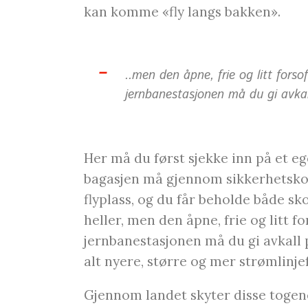
kan komme «fly langs bakken».
..men den åpne, frie og litt forso
jernbanestasjonen må du gi avkal
Her må du først sjekke inn på et e
bagasjen må gjennom sikkerhetskon
flyplass, og du får beholde både sk
heller, men den åpne, frie og litt f
jernbanestasjonen må du gi avkall 
alt nyere, større og mer strømlinje
Gjennom landet skyter disse togene 