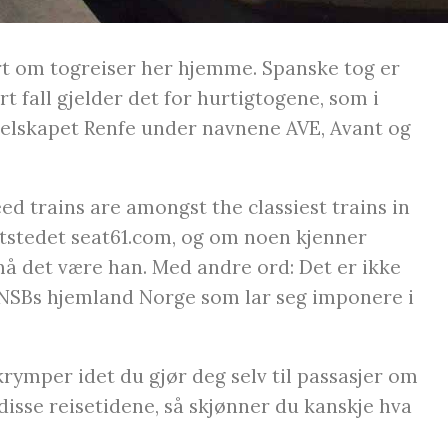
rt om togreiser her hjemme. Spanske tog er
t fall gjelder det for hurtigtogene, som i
selskapet Renfe under navnene AVE, Avant og
ed trains are amongst the classiest trains in
ttstedet seat61.com, og om noen kjenner
å det være han. Med andre ord: Det er ikke
a NSBs hjemland Norge som lar seg imponere i
krymper idet du gjør deg selv til passasjer om
disse reisetidene, så skjønner du kanskje hva