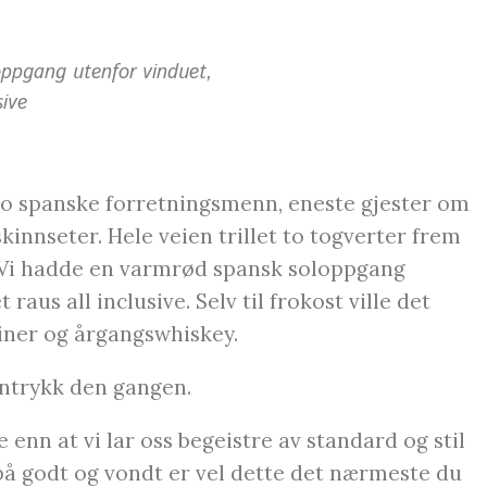
ppgang utenfor vinduet,
sive
to spanske forretningsmenn, eneste gjester om
innseter. Hele veien trillet to togverter frem
. Vi hadde en varmrød spansk soloppgang
raus all inclusive. Selv til frokost ville det
iner og årgangswhiskey.
nntrykk den gangen.
e enn at vi lar oss begeistre av standard og stil
på godt og vondt er vel dette det nærmeste du