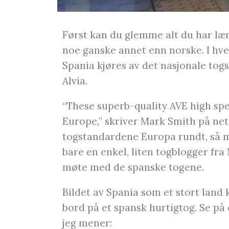
Først kan du glemme alt du har læ
noe ganske annet enn norske. I hver
Spania kjøres av det nasjonale tog
Alvia.
“These superb-quality AVE high spe
Europe,” skriver Mark Smith på ne
togstandardene Europa rundt, så m
bare en enkel, liten togblogger fr
møte med de spanske togene.
Bildet av Spania som et stort land 
bord på et spansk hurtigtog. Se på 
jeg mener: