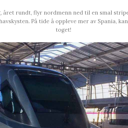
, året rundt, flyr nordmenn ned til en smal strip
vskysten. På tide å oppleve mer av Spania, kansk
toget!