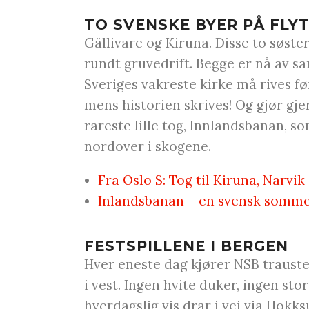
TO SVENSKE BYER PÅ FLY
Gällivare og Kiruna. Disse to søst
rundt gruvedrift. Begge er nå av sa
Sveriges vakreste kirke må rives fø
mens historien skrives! Og gjør gj
rareste lille tog, Innlandsbanan, so
nordover i skogene.
Fra Oslo S: Tog til Kiruna, Narvi
Inlandsbanan – en svensk sommer
FESTSPILLENE I BERGEN
Hver eneste dag kjører NSB trauste
i vest. Ingen hvite duker, ingen sto
hverdagslig vis drar i vei via Hokk