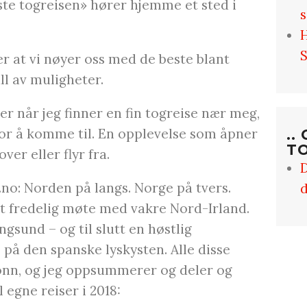
este togreisen» hører hjemme et sted i
H
S
r at vi nøyer oss med de beste blant
ll av muligheter.
er når jeg finner en fin togreise nær meg,
 for å komme til. En opplevelse som åpner
..
TO
ver eller flyr fra.
D
.no: Norden på langs. Norge på tvers.
d
Et fredelig møte med vakre Nord-Irland.
gsund – og til slutt en høstlig
på den spanske lyskysten. Alle disse
 monn, og jeg oppsummerer og deler og
 egne reiser i 2018: