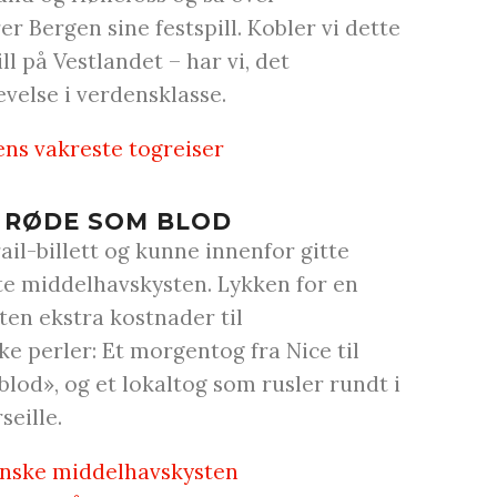
 Bergen sine festspill. Kobler vi dette
l på Vestlandet – har vi, det
evelse i verdensklasse.
ens vakreste togreiser
, RØDE SOM BLOD
ail-billett og kunne innenfor gitte
gte middelhavskysten. Lykken for en
uten ekstra kostnader til
ike perler: Et morgentog fra Nice til
blod», og et lokaltog som rusler rundt i
seille.
ranske middelhavskysten