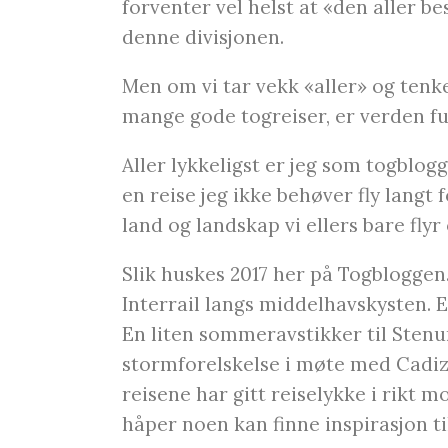
forventer vel helst at «den aller b
denne divisjonen.
Men om vi tar vekk «aller» og tenke
mange gode togreiser, er verden fu
Aller lykkeligst er jeg som togblogg
en reise jeg ikke behøver fly langt
land og landskap vi ellers bare flyr o
Slik huskes 2017 her på Togbloggen
Interrail langs middelhavskysten. 
En liten sommeravstikker til Stenun
stormforelskelse i møte med Cadiz 
reisene har gitt reiselykke i rikt
håper noen kan finne inspirasjon til