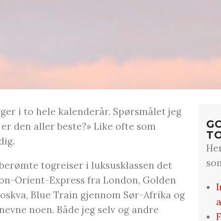
ger i to hele kalenderår. Spørsmålet jeg
GO
e er den aller beste?» Like ofte som
T
dig.
Her
so
berømte togreiser i luksusklassen det
on-Orient-Express fra London, Golden
I
Moskva, Blue Train gjennom Sør-Afrika og
a
nevne noen. Både jeg selv og andre
F