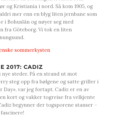
r og Kristiania i nord. Så kom 1905, og
 aldri mer enn en blyg liten jernbane som
e i Bohuslän og nøyer seg med
 fra Göteborg. Vi tok en liten
enungsund.
svenske sommerkysten
 2017: CADIZ
 i nye steder. På en strand ut mot
rry steg opp fra bølgene og satte griller i
Day», var jeg fortapt. Cadiz er en av
 en kort og vakker togreise fra velkjente
Cadiz begynner der togsporene stanser –
 fascinere!