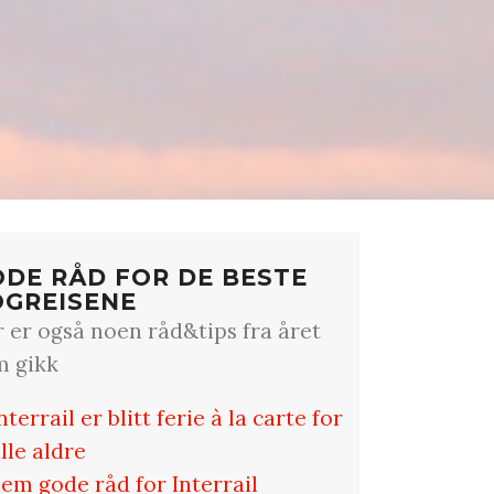
DE RÅD FOR DE BESTE
OGREISENE
 er også noen råd&tips fra året
m gikk
nterrail er blitt ferie à la carte for
lle aldre
em gode råd for Interrail