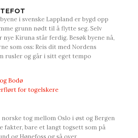
TTEFOT
erbyene i svenske Lappland er bygd opp
mme grunn nødt til å flytte seg. Selv
r nye Kiruna står ferdig. Besøk byene nå,
erne som oss: Reis dit med Nordens
m rusler og går i sitt eget tempo
k og Bodø
flørt for togelskere
 norske tog mellom Oslo i øst og Bergen
re fakter, bare et langt togsett som på
sund og Hønefoss og så over