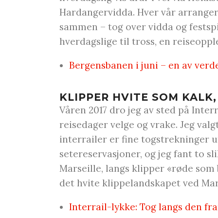
Hardangervidda. Hver vår arrangerer
sammen – tog over vidda og festspil
hverdagslige til tross, en reiseoppl
Bergensbanen i juni – en av verd
KLIPPER HVITE SOM KALK
Våren 2017 dro jeg av sted på Interr
reisedager velge og vrake. Jeg val
interrailer er fine togstrekninger 
setereservasjoner, og jeg fant to sl
Marseille, langs klipper «røde som 
det hvite klippelandskapet ved Mar
Interrail-lykke: Tog langs den f