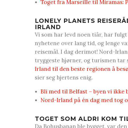
Toget fra Marseille til Miramas: 
LONELY PLANETS REISERÅD
IRLAND
Vi som har levd noen tiår, har fulg
nyhetene over lang tid, og lenge v
reisemål. I dag derimot! Nord-Irla
tryggeste hjørner, og turismen tar
Irland til den beste regionen å besø
sier seg hjertens enig.
Bli med til Belfast – byen vi ikk
Nord-Irland på én dag med tog o
TOGET SOM ALDRI KOM TI
Da Bohusbanan ble bygget, var den 