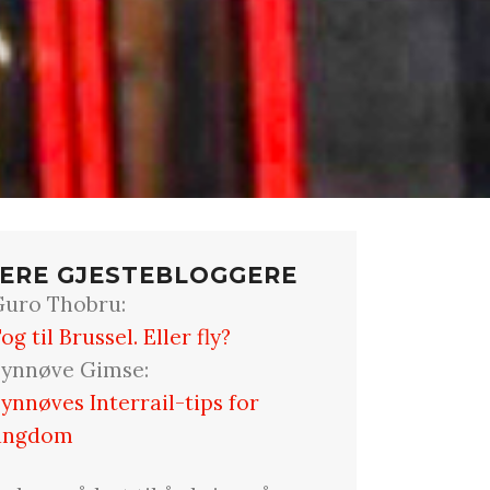
ERE GJESTEBLOGGERE
uro Thobru:
og til Brussel. Eller fly?
ynnøve Gimse:
ynnøves Interrail-tips for
ungdom