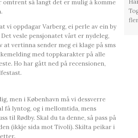
Har
er omtrent så langt det er mulig å komme
Tog
.
fle
t vi oppdagar Varberg, ei perle av ein by
. Det vesle pensjonatet vårt er nydeleg,
av at vertinna sender meg ei klage på sms
lbakemelding med toppkarakter på alle
este. Ho har gått ned på recensionen,
lfestast.
K
dig, men i København må vi dessverre
l få lyntog, og i mellomtida, mens
ss til Rødby. Skal du ta denne, så pass på
n (ikkje sida mot Tivoli). Skilta peikar i
etter.