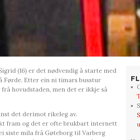
Sigrid (16) er det nødvendig å starte med
FL
rå Førde. Etter ein ni timars busstur
G
g frå hovudstaden, men det er ikkje så
T
S
nst det derimot rikeleg av.
S
kt fram og det er ofte brukbart internett
ei siste mila frå Gøteborg til Varberg