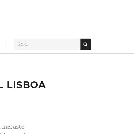
L LISBOA
å næraste