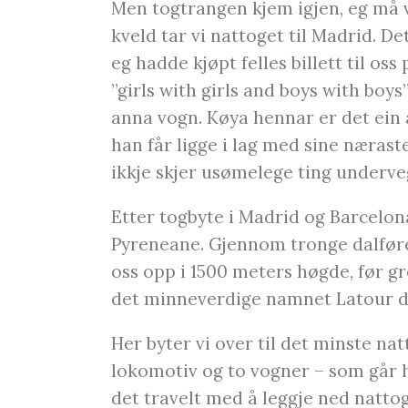
Men togtrangen kjem igjen, eg må v
kveld tar vi nattoget til Madrid. D
eg hadde kjøpt felles billett til os
”girls with girls and boys with boys”
anna vogn. Køya hennar er det ein
han får ligge i lag med sine nærast
ikkje skjer usømelege ting underve
Etter togbyte i Madrid og Barcelo
Pyreneane. Gjennom tronge dalføre
oss opp i 1500 meters høgde, før 
det minneverdige namnet Latour d
Her byter vi over til det minste na
lokomotiv og to vogner – som går h
det travelt med å leggje ned natto