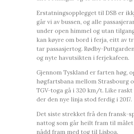
Erstatningsopplegget til DSB er ik
går vi av bussen, og alle passasjer
under open himmel og utan tilgang t
kan køyre om bord i ferja, eitt av
tar passasjertog. Rødby-Puttgarden 
og nyte havutsikten i ferjekafeen.
Gjennom Tyskland er farten høg, og
høgfartsbana mellom Strasbourg og 
TGV-toga gå i 320 km/t. Like raskt
der den nye linja stod ferdig i 2017.
Det siste strekket frå den fransk-
nattog som går heilt fram til målet 
nådd fram med tog til Lisboa.