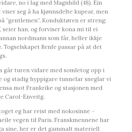
idare, no i lag med Magnhild (48). Ein
et viser seg å ha kjønnsdelte kupear, men
s på ”gentlemen”. Konduktøren er streng;
, seier han, og forviser kona mi til ei
 annan nordmann som får, heller ikkje
e. Togselskapet Renfe passar på at det
gs.
na går turen vidare med somletog opp i
 og stadig hyppigare tunnelar sneglar vi
grensa mot Frankrike og stasjonen med
e Carol-Enveitg.
ttoget eg har reist med nokosinne –
eile vegen til Paris. Franskmennene har
ga sine, her er det gammalt materiell