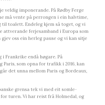
kje veldig imponerande. På Rødby Ferge
ane må vente på perrongen i ein halvtime,
il toalett. Endeleg kjem så toget, og vi
 tre attverande ferjesamband i Europa som
gjev oss ein herleg pause og vi kan sitje
 i Frankrike endå høgare. På
Paris, som opna for trafikk i 2016, kan
 går det unna mellom Paris og Bordeaux,
spanske grensa tek vi med eit somle-
for turen. Vi har reist frå Holmedal, og