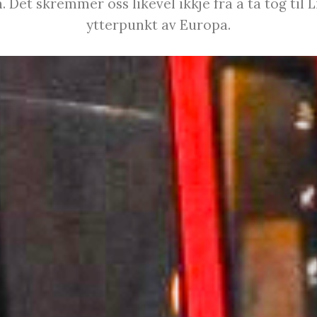
 Det skremmer oss likevel ikkje frå å ta tog til 
ytterpunkt av Europa.