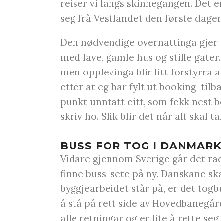
reiser vi langs skinnegangen. Det 
seg frå Vestlandet den første dagen
Den nødvendige overnattinga gjer a
med lave, gamle hus og stille gater
men opplevinga blir litt forstyrra 
etter at eg har fylt ut booking-ti
punkt unntatt eitt, som fekk nest b
skriv ho. Slik blir det når alt skal ta
BUSS FOR TOG I DANMAR
Vidare gjennom Sverige går det ra
finne buss-sete på ny. Danskane ska
byggjearbeidet står på, er det togbu
å stå på rett side av Hovedbanegårde
alle retningar og er lite å rette seg 