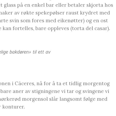
glass på en enkel bar eller betaler skjorta hos
smaker av røkte spekepølser raust krydret med
varte svin som fores med eikenøtter) og en ost
e kan fortelles, bare oppleves (torta del casar).
ige bakdøren» til ett av
onen i Cáceres, nå for å ta et tidlig morgentog
g bare aner av stigningene vi tar og svingene vi
n mørkerød morgensol slår langsomt følge med
r konturer.