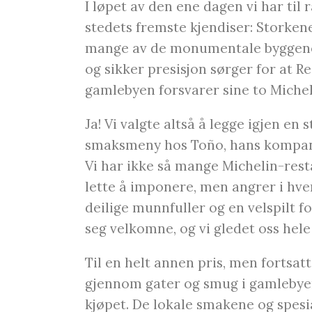
I løpet av den ene dagen vi har til 
stedets fremste kjendiser: Storken
mange av de monumentale byggene.
og sikker presisjon sørger for at R
gamlebyen forsvarer sine to Michel
Ja! Vi valgte altså å legge igjen en 
smaksmeny hos Toño, hans kompanj
Vi har ikke så mange Michelin-res
lette å imponere, men angrer i hver
deilige munnfuller og en velspilt fore
seg velkomne, og vi gledet oss hel
Til en helt annen pris, men fortsatt
gjennom gater og smug i gamlebyen. 
kjøpet. De lokale smakene og spesia