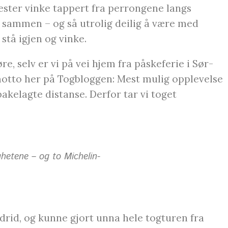
rester vinke tappert fra perrongene langs
t sammen – og så utrolig deilig å være med
stå igjen og vinke.
e, selv er vi på vei hjem fra påskeferie i Sør-
motto her på Togbloggen: Mest mulig opplevelse
akelagte distanse. Derfor tar vi toget
ighetene – og to Michelin-
Madrid, og kunne gjort unna hele togturen fra