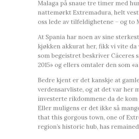
Malaga på snaue tre timer med hurti
nattemørkt Extremadura, helt vest i
oss lede av tilfeldighetene – og to 
At Spania har noen av sine sterkest
kjøkken akkurat her, fikk vi vite da 
som begeistret beskriver Cáceres 
2015» og ellers omtaler den som «a 
Bedre kjent er det kanskje at gam
verdensarvliste, og at det var her
investerte rikdommene da de kom 
Eller muligens er det ikke så mange 
that this gorgous town, one of Ext
region’s historic hub, has remained