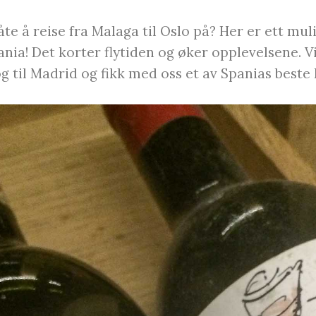
te å reise fra Malaga til Oslo på? Her er ett muli
nia! Det korter flytiden og øker opplevelsene. V
g til Madrid og fikk med oss et av Spanias beste