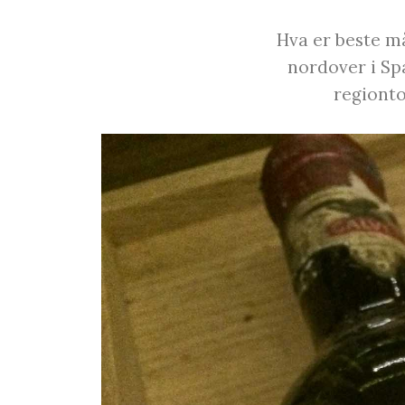
Hva er beste må
nordover i Spa
regionto