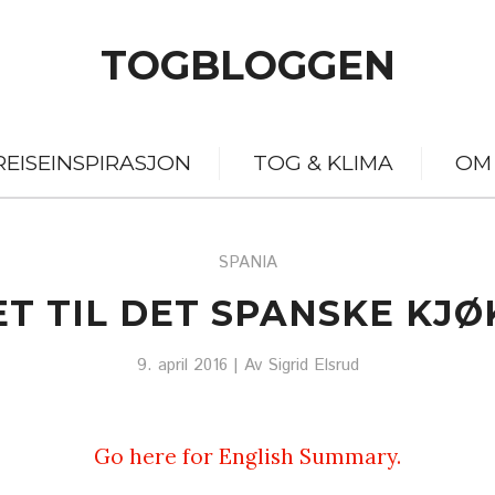
TOGBLOGGEN
REISEINSPIRASJON
TOG & KLIMA
OM
SPANIA
T TIL DET SPANSKE KJ
9. april 2016
| Av
Sigrid Elsrud
Go here for English Summary.