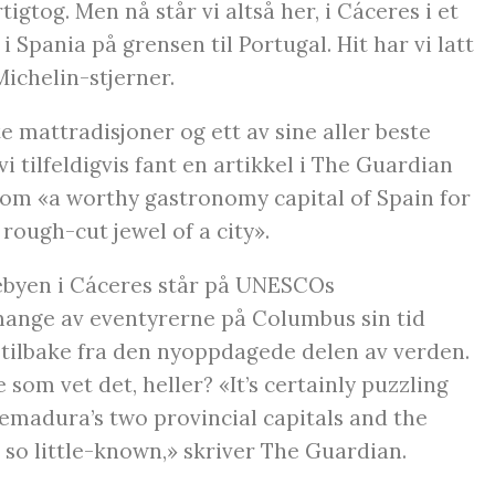
gtog. Men nå står vi altså her, i Cáceres i et
 Spania på grensen til Portugal. Hit har vi latt
Michelin-stjerner.
e mattradisjoner og ett av sine aller beste
vi tilfeldigvis fant en artikkel i The Guardian
som «a worthy gastronomy capital of Spain for
rough-cut jewel of a city».
lebyen i Cáceres står på UNESCOs
 mange av eventyrerne på Columbus sin tid
tilbake fra den nyoppdagede delen av verden.
som vet det, heller? «It’s certainly puzzling
remadura’s two provincial capitals and the
 so little-known,» skriver The Guardian.