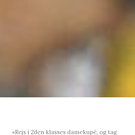
«Rejs i 2den klasses damekupé, og tag