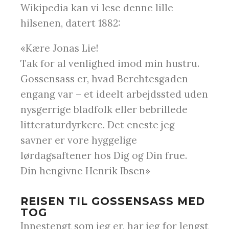
Wikipedia kan vi lese denne lille
hilsenen, datert 1882:
«Kære Jonas Lie!
Tak for al venlighed imod min hustru.
Gossensass er, hvad Berchtesgaden
engang var – et ideelt arbejdssted uden
nysgerrige bladfolk eller bebrillede
litteraturdyrkere. Det eneste jeg
savner er vore hyggelige
lørdagsaftener hos Dig og Din frue.
Din hengivne Henrik Ibsen»
REISEN TIL GOSSENSASS MED
TOG
Innestengt som jeg er, har jeg for lengst