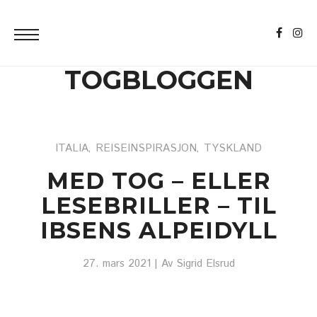
TOGBLOGGEN
ITALIA
REISEINSPIRASJON
TYSKLAND
,
,
MED TOG – ELLER
LESEBRILLER – TIL
IBSENS ALPEIDYLL
27. mars 2021
| Av
Sigrid Elsrud