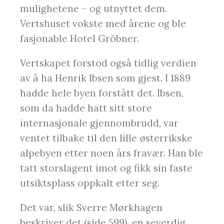
mulighetene – og utnyttet dem.
Vertshuset vokste med årene og ble
fasjonable Hotel Gröbner.
Vertskapet forstod også tidlig verdien
av å ha Henrik Ibsen som gjest. I 1889
hadde hele byen forstått det. Ibsen,
som da hadde hatt sitt store
internasjonale gjennombrudd, var
ventet tilbake til den lille østerrikske
alpebyen etter noen års fravær. Han ble
tatt storslagent imot og fikk sin faste
utsiktsplass oppkalt etter seg.
Det var, slik Sverre Mørkhagen
beskriver det (side 599), en severdig