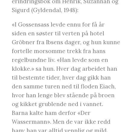
erindringsbok om Henrik, Suzannah og
Sigurd (Gyldendal, 1948):
«I Gossensass levde ennu for få år
siden en søster til verten på hotel
Gröbner fra Ibsens dager, og hun kunne
fortelle morsomme trekk fra hans
regelbundne liv. «Han levde som en
klokke.» sa hun. Hver dag arbeidet han
til bestemte tider, hver dag gikk han
den samme turen ned til floden Eiach,
hvor han lenge blev stående på broen
og kikket grublende ned i vannet.
Barna kalte ham derfor «Der
Wassermann». Men de var ikke redd
ham; han var alltid vennlig og mild.