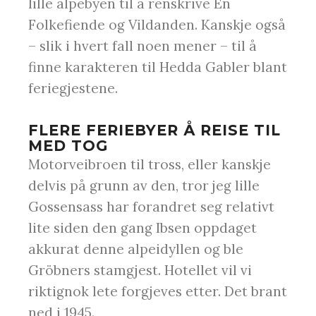
lille alpebyen til å renskrive En
Folkefiende og Vildanden. Kanskje også
– slik i hvert fall noen mener – til å
finne karakteren til Hedda Gabler blant
feriegjestene.
FLERE FERIEBYER Å REISE TIL
MED TOG
Motorveibroen til tross, eller kanskje
delvis på grunn av den, tror jeg lille
Gossensass har forandret seg relativt
lite siden den gang Ibsen oppdaget
akkurat denne alpeidyllen og ble
Gröbners stamgjest. Hotellet vil vi
riktignok lete forgjeves etter. Det brant
ned i 1945.