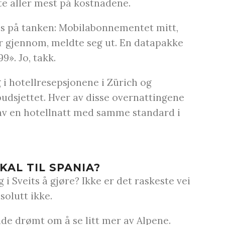
kte aller mest på kostnadene.
 oss på tanken: Mobilabonnementet mitt,
ser gjennom, meldte seg ut. En datapakke
9». Jo, takk.
g i hotellresepsjonene i Zürich og
budsjettet. Hver av disse overnattingene
av en hotellnatt med samme standard i
KAL TIL SPANIA?
g i Sveits å gjøre? Ikke er det raskeste vei
bsolutt ikke.
dde drømt om å se litt mer av Alpene.