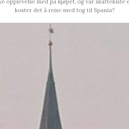
ye opplevelse med på kjøpet, og vår skattekiste e
koster det å reise med tog til Spania?