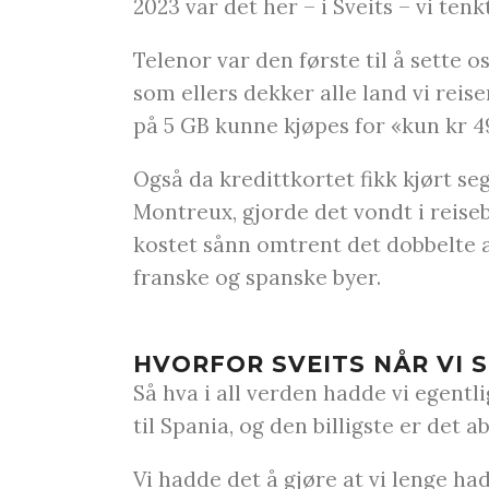
2023 var det her – i Sveits – vi ten
Telenor var den første til å sette
som ellers dekker alle land vi rei
på 5 GB kunne kjøpes for «kun kr 49
Også da kredittkortet fikk kjørt se
Montreux, gjorde det vondt i reise
kostet sånn omtrent det dobbelte 
franske og spanske byer.
HVORFOR SVEITS NÅR VI S
Så hva i all verden hadde vi egentli
til Spania, og den billigste er det a
Vi hadde det å gjøre at vi lenge ha