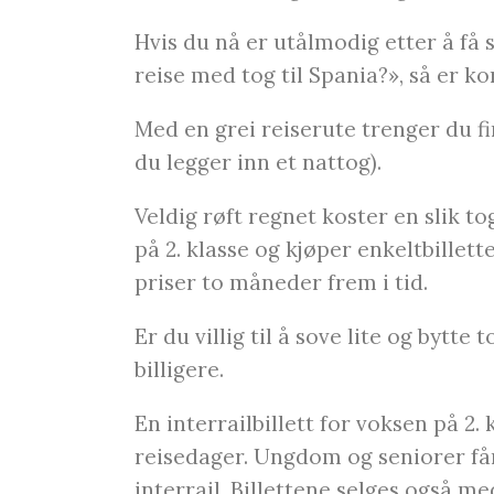
Hvis du nå er utålmodig etter å få
reise med tog til Spania?», så er ko
Med en grei reiserute trenger du fir
du legger inn et nattog).
Veldig røft regnet koster en slik t
på 2. klasse og kjøper enkeltbillett
priser to måneder frem i tid.
Er du villig til å sove lite og bytte
billigere.
En interrailbillett for voksen på 2.
reisedager. Ungdom og seniorer får
interrail. Billettene selges også 