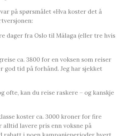
 svar på spørsmålet «Hva koster det å
rtversjonen:
e dager fra Oslo til Málaga (eller tre hvis
ogreise ca. 3800 for en voksen som reiser
er god tid på forhånd. Jeg har sjekket
 tog ofte, kan du reise raskere – og kanskje
 klasse koster ca. 3000 kroner for fire
 alltid lavere pris enn voksne på
med rabatt i noen kampanjeperioder hvert