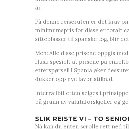
år.
På denne reiseruten er det krav om
minimumspris for disse er totalt ca.
sitteplasser til spanske tog, blir de
Men: Alle disse prisene oppgis med
Husk spesielt at prisene på enkeltb
etterspørsel! I Spania øker dessut
dukker opp nye lavpristilbud.
Interrailbilletten selges i prinsipp
på grunn av valutaforskjeller og ge
SLIK REISTE VI – TO SENI
Nå kan du enten scrolle rett ned t