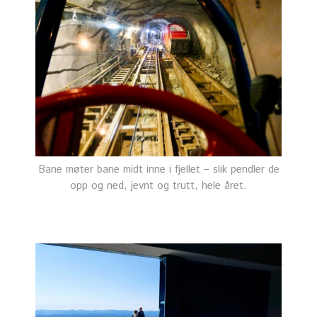
Bane møter bane midt inne i fjellet – slik pendler de
opp og ned, jevnt og trutt, hele året.