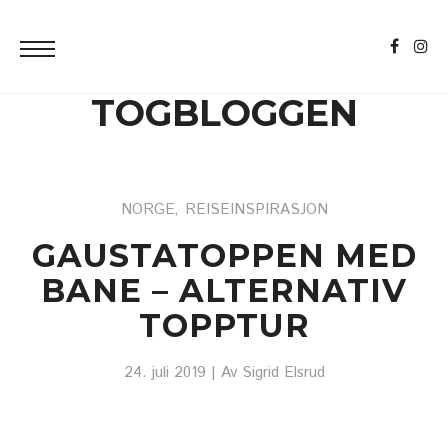
TOGBLOGGEN
NORGE
REISEINSPIRASJON
,
GAUSTATOPPEN MED
BANE – ALTERNATIV
TOPPTUR
24. juli 2019
| Av
Sigrid Elsrud