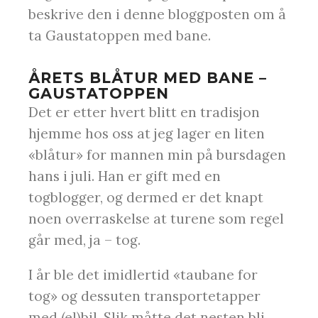
beskrive den i denne bloggposten om å
ta Gaustatoppen med bane.
ÅRETS BLÅTUR MED BANE –
GAUSTATOPPEN
Det er etter hvert blitt en tradisjon
hjemme hos oss at jeg lager en liten
«blåtur» for mannen min på bursdagen
hans i juli. Han er gift med en
togblogger, og dermed er det knapt
noen overraskelse at turene som regel
går med, ja – tog.
I år ble det imidlertid «taubane for
tog» og dessuten transportetapper
med (el)bil. Slik måtte det nesten bli