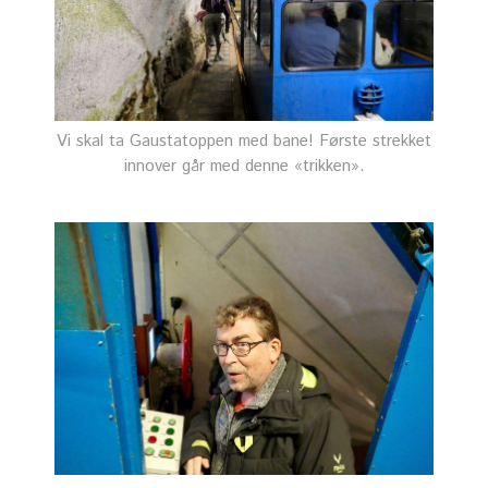
Vi skal ta Gaustatoppen med bane! Første strekket
innover går med denne «trikken».