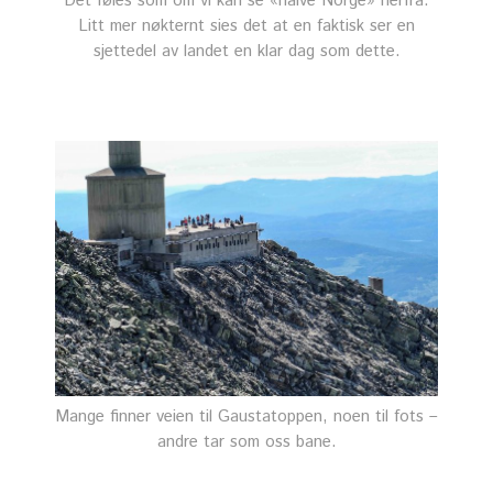
Det føles som om vi kan se «halve Norge» herfra.
Litt mer nøkternt sies det at en faktisk ser en
sjettedel av landet en klar dag som dette.
Mange finner veien til Gaustatoppen, noen til fots –
andre tar som oss bane.