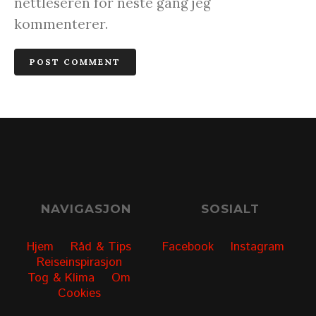
nettleseren for neste gang jeg
kommenterer.
NAVIGASJON
SOSIALT
Hjem
Råd & Tips
Facebook
Instagram
Reiseinspirasjon
Tog & Klima
Om
Cookies