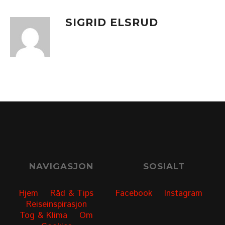
SIGRID ELSRUD
NAVIGASJON
SOSIALT
Hjem
Råd & Tips
Facebook
Instagram
Reiseinspirasjon
Tog & Klima
Om