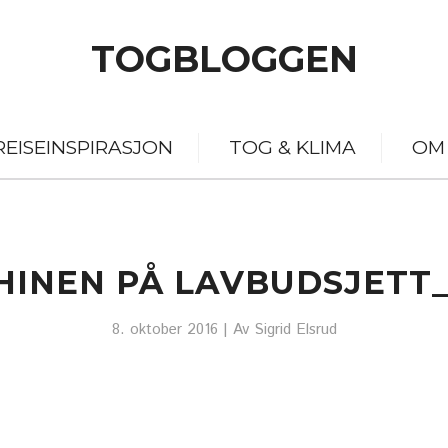
TOGBLOGGEN
REISEINSPIRASJON
TOG & KLIMA
OM
HINEN PÅ LAVBUDSJETT_
8. oktober 2016
| Av
Sigrid Elsrud