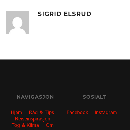
SIGRID ELSRUD
NAVIGASJON
SOSIALT
Hjem
Råd & Tips
Facebook
Instagram
Reiseinspirasjon
Tog & Klima
Om