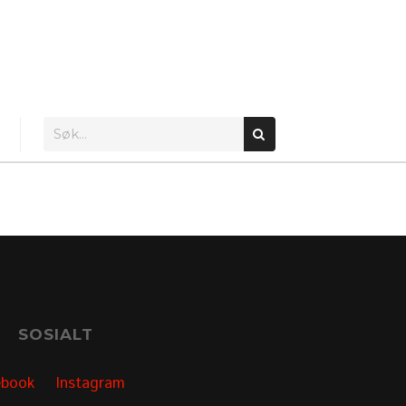
SOSIALT
ebook
Instagram