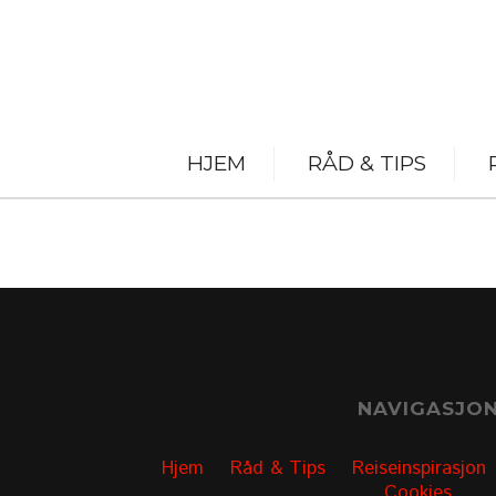
HJEM
RÅD & TIPS
NAVIGASJO
Hjem
Råd & Tips
Reiseinspirasjon
Cookies