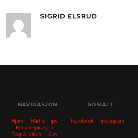
SIGRID ELSRUD
NAVIGASJON
SOSIALT
Hjem
Råd & Tips
Facebook
Instagram
Reiseinspirasjon
Tog & Klima
Om