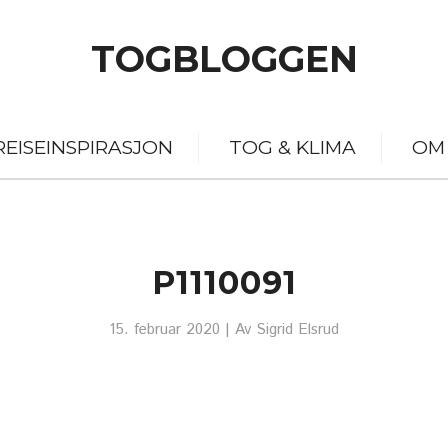
TOGBLOGGEN
REISEINSPIRASJON
TOG & KLIMA
OM
P1110091
15. februar 2020
| Av
Sigrid Elsrud