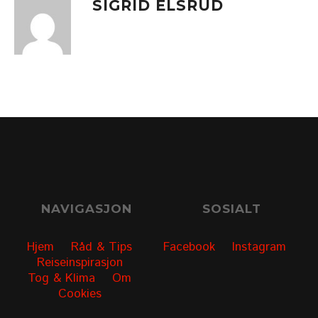
SIGRID ELSRUD
NAVIGASJON
SOSIALT
Hjem
Råd & Tips
Facebook
Instagram
Reiseinspirasjon
Tog & Klima
Om
Cookies