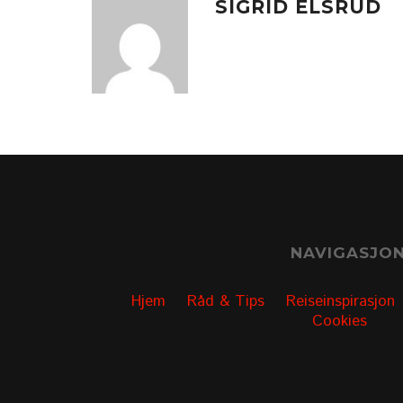
SIGRID ELSRUD
NAVIGASJO
Hjem
Råd & Tips
Reiseinspirasjon
Cookies