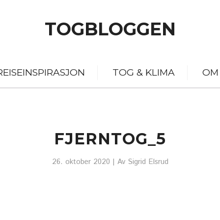
TOGBLOGGEN
REISEINSPIRASJON
TOG & KLIMA
OM
FJERNTOG_5
26. oktober 2020
| Av
Sigrid Elsrud