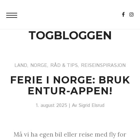
TOGBLOGGEN
LAND
NORGE
RÅD & TIPS
REISEINSPIRASJON
,
,
,
FERIE I NORGE: BRUK
ENTUR-APPEN!
1. august 2025
| Av
Sigrid Elsrud
Må vi ha egen bil eller reise med fly for